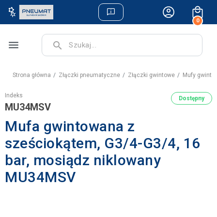
0
menu
search
Strona główna
Złączki pneumatyczne
Złączki gwintowe
Mufy gwint
Indeks
Dostępny
MU34MSV
Mufa gwintowana z
sześciokątem, G3/4-G3/4, 16
bar, mosiądz niklowany
MU34MSV