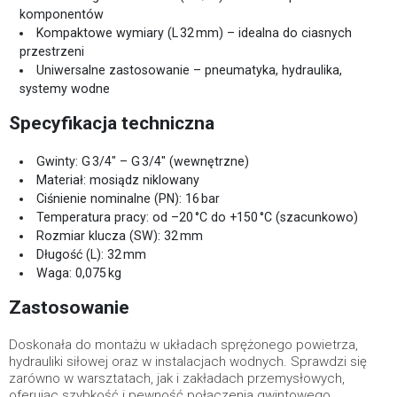
komponentów
Kompaktowe wymiary (L 32 mm) – idealna do ciasnych
przestrzeni
Uniwersalne zastosowanie – pneumatyka, hydraulika,
systemy wodne
Specyfikacja techniczna
Gwinty: G 3/4" – G 3/4" (wewnętrzne)
Materiał: mosiądz niklowany
Ciśnienie nominalne (PN): 16 bar
Temperatura pracy: od –20 °C do +150 °C (szacunkowo)
Rozmiar klucza (SW): 32 mm
Długość (L): 32 mm
Waga: 0,075 kg
Zastosowanie
Doskonała do montażu w układach sprężonego powietrza,
hydrauliki siłowej oraz w instalacjach wodnych. Sprawdzi się
zarówno w warsztatach, jak i zakładach przemysłowych,
oferując szybkość i pewność połączenia gwintowego.