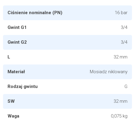
Ciśnienie nominalne (PN)
16 bar
Gwint G1
3/4
Gwint G2
3/4
L
32 mm
Materiał
Mosiadz niklowany
Rodzaj gwintu
G
SW
32 mm
Waga
0,075 kg