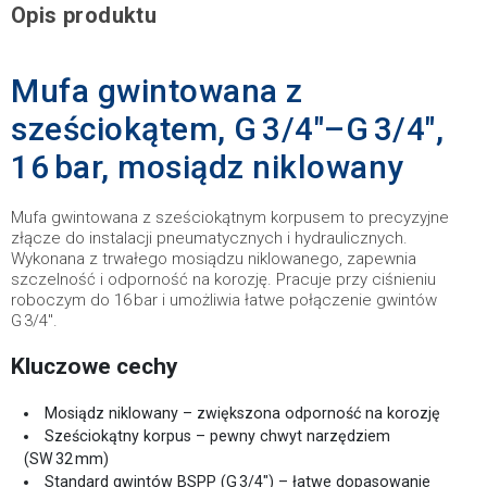
Opis produktu
Mufa gwintowana z
sześciokątem, G 3/4"–G 3/4",
16 bar, mosiądz niklowany
Mufa gwintowana z sześciokątnym korpusem to precyzyjne
złącze do instalacji pneumatycznych i hydraulicznych.
Wykonana z trwałego mosiądzu niklowanego, zapewnia
szczelność i odporność na korozję. Pracuje przy ciśnieniu
roboczym do 16 bar i umożliwia łatwe połączenie gwintów
G 3/4".
Kluczowe cechy
Mosiądz niklowany – zwiększona odporność na korozję
Sześciokątny korpus – pewny chwyt narzędziem
(SW 32 mm)
Standard gwintów BSPP (G 3/4") – łatwe dopasowanie