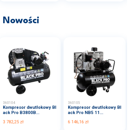
Nowości
360104
360105
Kompresor dwutłokowy Bl
Kompresor dwutłokowy Bl
ack Pro B3800B...
ack Pro NB5 11...
3 782,25 zł
6 146,16 zł