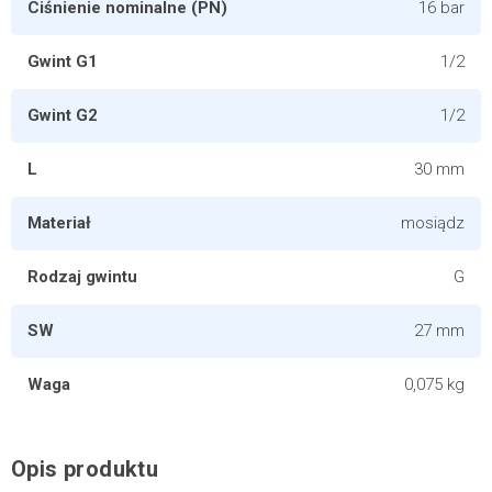
Ciśnienie nominalne (PN)
16 bar
Gwint G1
1/2
Gwint G2
1/2
L
30 mm
Materiał
mosiądz
Rodzaj gwintu
G
SW
27 mm
Waga
0,075 kg
Opis produktu