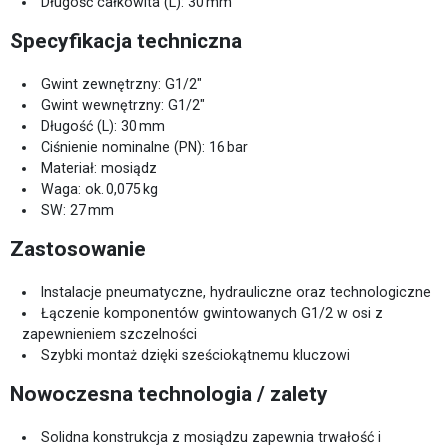
Długość całkowita (L): 30 mm
Specyfikacja techniczna
Gwint zewnętrzny: G1/2″
Gwint wewnętrzny: G1/2″
Długość (L): 30 mm
Ciśnienie nominalne (PN): 16 bar
Materiał: mosiądz
Waga: ok. 0,075 kg
SW: 27 mm
Zastosowanie
Instalacje pneumatyczne, hydrauliczne oraz technologiczne
Łączenie komponentów gwintowanych G1/2 w osi z
zapewnieniem szczelności
Szybki montaż dzięki sześciokątnemu kluczowi
Nowoczesna technologia / zalety
Solidna konstrukcja z mosiądzu zapewnia trwałość i