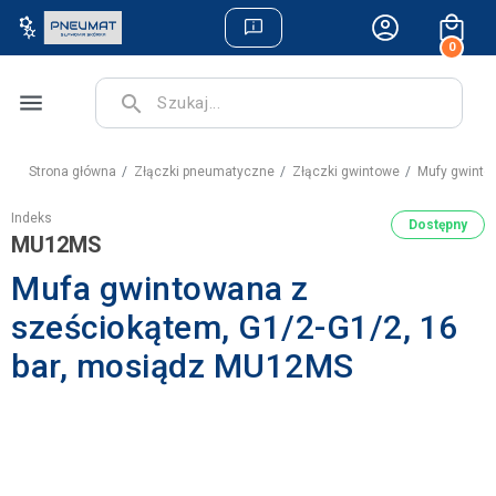
0
menu
search
Strona główna
Złączki pneumatyczne
Złączki gwintowe
Mufy gwint
Indeks
Dostępny
MU12MS
Mufa gwintowana z
sześciokątem, G1/2-G1/2, 16
bar, mosiądz MU12MS