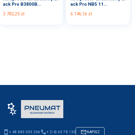
ack Pro B3800B...
ack Pro NB5 11...
3 782,25 zł
6 146,16 zł
+ 48 883 003 266
+ (14) 65 78 130
NAPISZ