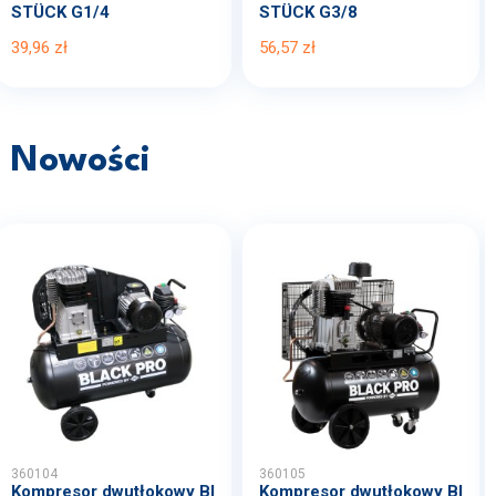
STÜCK G1/4
STÜCK G3/8
39,96 zł
56,57 zł
Nowości
360104
360105
Kompresor dwutłokowy Bl
Kompresor dwutłokowy Bl