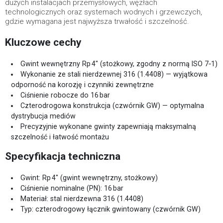
dużych instalacjach przemysłowych, węzłach
technologicznych oraz systemach wodnych i grzewczych,
gdzie wymagana jest najwyższa trwałość i szczelność.
Kluczowe cechy
Gwint wewnętrzny Rp 4" (stożkowy, zgodny z normą ISO 7‑1)
Wykonanie ze stali nierdzewnej 316 (1.4408) — wyjątkowa
odporność na korozję i czynniki zewnętrzne
Ciśnienie robocze do 16 bar
Czterodrogowa konstrukcja (czwórnik GW) — optymalna
dystrybucja mediów
Precyzyjnie wykonane gwinty zapewniają maksymalną
szczelność i łatwość montażu
Specyfikacja techniczna
Gwint: Rp 4" (gwint wewnętrzny, stożkowy)
Ciśnienie nominalne (PN): 16 bar
Materiał: stal nierdzewna 316 (1.4408)
Typ: czterodrogowy łącznik gwintowany (czwórnik GW)