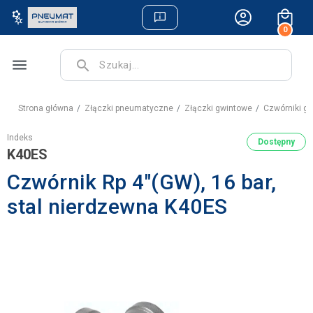
0
menu
search
Strona główna
Złączki pneumatyczne
Złączki gwintowe
Czwórniki g
Indeks
Dostępny
K40ES
Czwórnik Rp 4"(GW), 16 bar,
stal nierdzewna K40ES