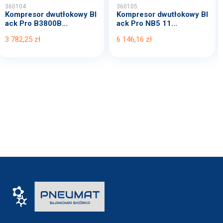
360104
360105
Kompresor dwutłokowy Bl
Kompresor dwutłokowy Bl
ack Pro B3800B...
ack Pro NB5 11...
3 782,25 zł
6 146,16 zł