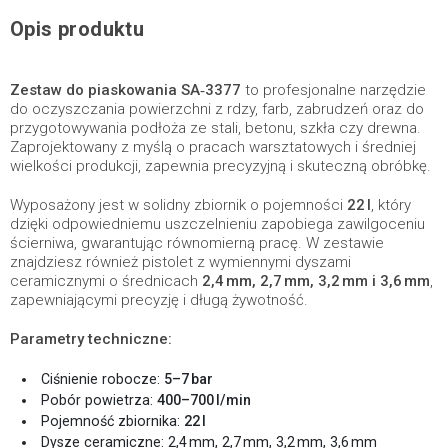
Opis produktu
Zestaw do piaskowania SA‑3377
to profesjonalne narzędzie
do oczyszczania powierzchni z rdzy, farb, zabrudzeń oraz do
przygotowywania podłoża ze stali, betonu, szkła czy drewna.
Zaprojektowany z myślą o pracach warsztatowych i średniej
wielkości produkcji, zapewnia precyzyjną i skuteczną obróbkę.
Wyposażony jest w solidny zbiornik o pojemności
22 l
, który
dzięki odpowiedniemu uszczelnieniu zapobiega zawilgoceniu
ścierniwa, gwarantując równomierną pracę. W zestawie
znajdziesz również pistolet z wymiennymi dyszami
ceramicznymi o średnicach
2,4 mm, 2,7 mm, 3,2 mm i 3,6 mm
,
zapewniającymi precyzję i długą żywotność.
Parametry techniczne:
Ciśnienie robocze:
5–7 bar
Pobór powietrza:
400–700 l/min
Pojemność zbiornika:
22 l
Dysze ceramiczne: 2,4 mm, 2,7 mm, 3,2 mm, 3,6 mm