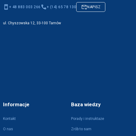
+ 48 883 003 266
+ (14) 65 78 130
NAPISZ
ul. Chyszowska 12, 33-100 Tarnów
Informacje
Baza wiedzy
Kontakt
Porady i instruktaże
O nas
Zrób to sam