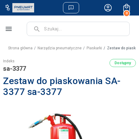
0
menu
search
Strona główna
Narzędzia pneumatyczne
Piaskarki
Zestaw do piasko
Indeks
Dostępny
sa-3377
Zestaw do piaskowania SA-
3377 sa-3377