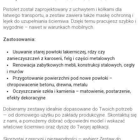
Pistolet został zaprojektowany z uchwytem i kółkami dla
łatwego transportu, a zestaw zawiera także maskę ochronną i
lejek do uzupełniania ścierniwa. Dzięki temu pracujesz szybko i
wygodnie – nawet w warunkach mobilnych.
Zastosowania:
Usuwanie starej powłoki lakierniczej, rdzy czy
zanieczyszczeń z karoserii, felg i części metalowych
Renowacja zabytkowych mebli, konstrukcji stalowych, cegły
i murów
Przygotowanie powierzchni pod nowe powłoki –
chropowacenie betonu, drewna, metalu
Oczyszczanie szkła i kamienia – matowienie, postarzenie,
efekty dekoracyjne
Dobieramy zestawy idealnie dopasowane do Twoich potrzeb
— od domowego użytku po zakłady produkcyjne. Skontaktuj się
z nami, a pomożemy dobrać odpowiedni model i wskazać
właściwe ścierniwo oraz dyszę do Twojej aplikacji.
Skorzystaj z precyzji i niezawodności — wybierz Zestaw do