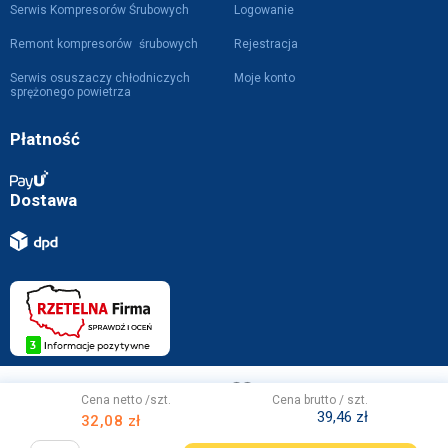
Serwis Kompresorów Śrubowych
Logowanie
Remont kompresorów śrubowych
Rejestracja
Serwis osuszaczy chłodniczych
Moje konto
sprężonego powietrza
Płatność
Dostawa
Projekt i wykonanie z
przez
WebVIST
Cena netto /szt.
Cena brutto / szt.
39,46 zł
32,08 zł