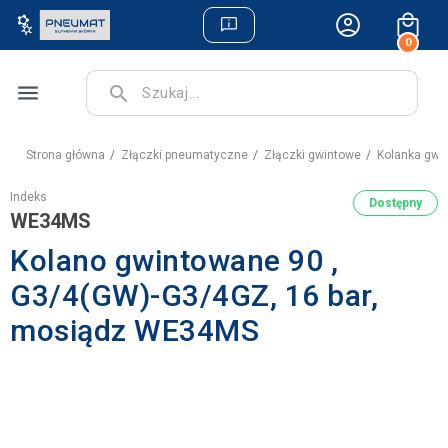
0
menu
search
Strona główna
Złączki pneumatyczne
Złączki gwintowe
Kolanka gwi
Indeks
Dostępny
WE34MS
Kolano gwintowane 90 ,
G3/4(GW)-G3/4GZ, 16 bar,
mosiądz WE34MS