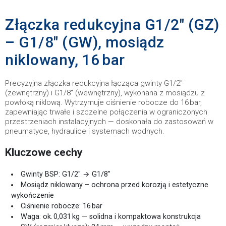
Złączka redukcyjna G1/2″ (GZ)
– G1/8″ (GW), mosiądz
niklowany, 16 bar
Precyzyjna złączka redukcyjna łącząca gwinty G1/2″
(zewnętrzny) i G1/8″ (wewnętrzny), wykonana z mosiądzu z
powłoką niklową. Wytrzymuje ciśnienie robocze do 16 bar,
zapewniając trwałe i szczelne połączenia w ograniczonych
przestrzeniach instalacyjnych — doskonała do zastosowań w
pneumatyce, hydraulice i systemach wodnych.
Kluczowe cechy
Gwinty BSP: G1/2″ → G1/8″
Mosiądz niklowany – ochrona przed korozją i estetyczne
wykończenie
Ciśnienie robocze: 16 bar
Waga: ok. 0,031 kg — solidna i kompaktowa konstrukcja