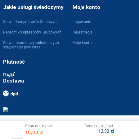
Jakie usługi świadczymy
Moje konto
Serwis Kompresorów Śrubowych
Logowanie
Remont kompresorów śrubowych
Rejestracja
Serwis osuszaczy chłodniczych
Moje konto
sprężonego powietrza
Płatność
Dostawa
Projekt i wykonanie z
przez
WebVIST
Cena netto /szt.
Cena brutto / szt.
12,30 zł
10,00 zł