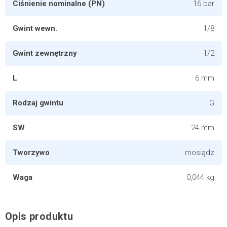
Ciśnienie nominalne (PN)
16 bar
Gwint wewn.
1/8
Gwint zewnętrzny
1/2
L
6 mm
Rodzaj gwintu
G
SW
24 mm
Tworzywo
mosiądz
Waga
0,044 kg
Opis produktu