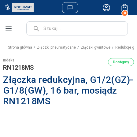
0
menu
search
Strona główna
Złączki pneumatyczne
Złączki gwintowe
Redukcje g
Indeks
Dostępny
RN1218MS
Złączka redukcyjna, G1/2(GZ)-
G1/8(GW), 16 bar, mosiądz
RN1218MS