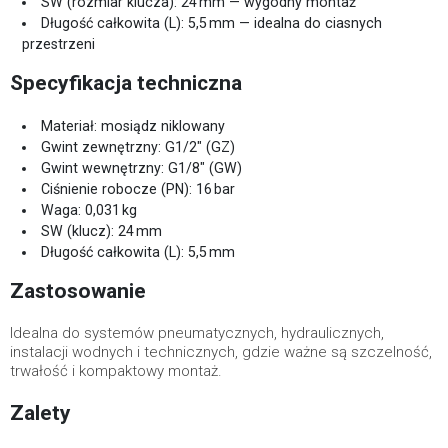
SW (rozmiar klucza): 24 mm — wygodny montaż
Długość całkowita (L): 5,5 mm — idealna do ciasnych
przestrzeni
Specyfikacja techniczna
Materiał: mosiądz niklowany
Gwint zewnętrzny: G1/2″ (GZ)
Gwint wewnętrzny: G1/8″ (GW)
Ciśnienie robocze (PN): 16 bar
Waga: 0,031 kg
SW (klucz): 24 mm
Długość całkowita (L): 5,5 mm
Zastosowanie
Idealna do systemów pneumatycznych, hydraulicznych,
instalacji wodnych i technicznych, gdzie ważne są szczelność,
trwałość i kompaktowy montaż.
Zalety