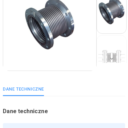
keyboard_arrow_right
Następny
DANE TECHNICZNE
Dane techniczne