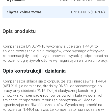
Wykonanie
kołnierz i mieszek z 1.4404
Złącze kołnierzowe
DN50-PN16 (DIN/EN)
Opis produktu
Kompensator DN50/PN16 wykonany z Edelstahl 1.4404 to
solidne rozwiązanie dla rurociągów, które wymaga efektywnej
kompensacji dylatacji przy zachowaniu wysokiej odporności na
korozję i długiej żywotności w wymagających warunkach pracy.
Opis konstrukcji i działania
Kompensator składa się z korpusu ze stali nierdzewnej 1.4404
(AISI 316L) o nominalnej średnicy DN50 i dopasowanego do
pracy przy ciśnieniu PN16. Dzięki elastycznej konstrukcji
umożliwia kompensację ruchów osiowych i kąta wywołanych
zmianami temperatury, redukując naprężenia w układzie i
ograniczając możliwość przecieków. Wysoka odporność na
korozję stali 1.4404 sprawia, że kompensator sprawdza się w