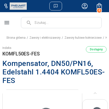
0
menu
search
Strona główna
Zawory i elektrozawory
Zawory kulowe kołnierzowe
Ko
Indeks
Dostępny
KOMFL50ES-FES
Kompensator, DN50/PN16,
Edelstahl 1.4404 KOMFL50ES-
FES
keyboard_arrow_left
Poprzedni