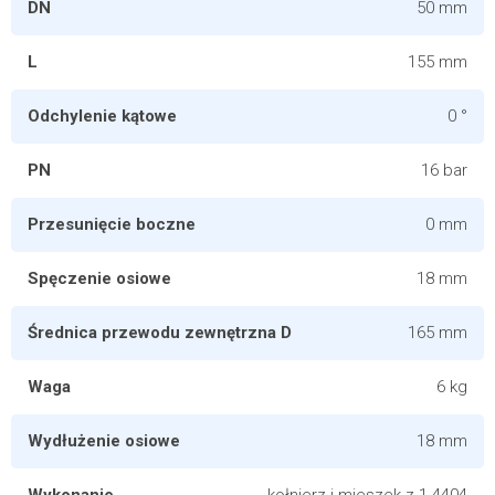
DN
50 mm
L
155 mm
Odchylenie kątowe
0 °
PN
16 bar
Przesunięcie boczne
0 mm
Spęczenie osiowe
18 mm
Średnica przewodu zewnętrzna D
165 mm
Waga
6 kg
Wydłużenie osiowe
18 mm