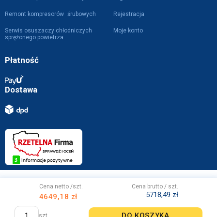
Remont kompresorów śrubowych
Rejestracja
Serwis osuszaczy chłodniczych
Moje konto
sprężonego powietrza
Płatność
Dostawa
Projekt i wykonanie z
przez
WebVIST
Cena netto /szt.
Cena brutto / szt.
5718,49 zł
4649,18 zł
DO KOSZYKA
szt.