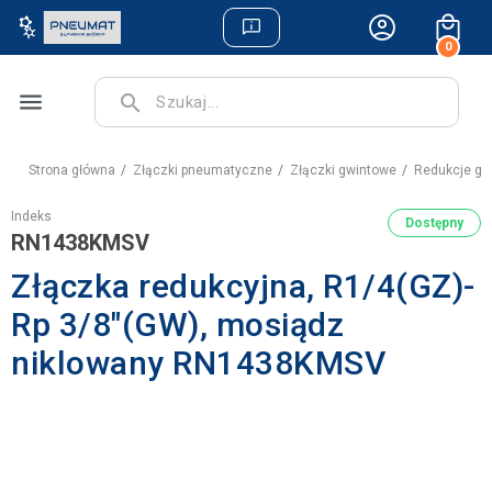
0
menu
search
Strona główna
Złączki pneumatyczne
Złączki gwintowe
Redukcje g
Indeks
Dostępny
RN1438KMSV
Złączka redukcyjna, R1/4(GZ)-
Rp 3/8"(GW), mosiądz
niklowany RN1438KMSV