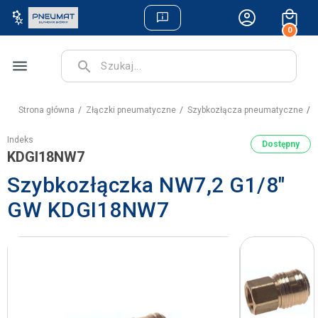
0
menu
search
Strona główna
Złączki pneumatyczne
Szybkozłącza pneumatyczne
S
Indeks
Dostępny
KDGI18NW7
Szybkozłączka NW7,2 G1/8"
GW KDGI18NW7