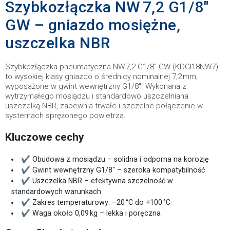
Szybkozłączka NW 7,2 G1/8"
GW – gniazdo mosiężne,
uszczelka NBR
Szybkozłączka pneumatyczna NW 7,2 G1/8" GW (KDGI18NW7)
to wysokiej klasy gniazdo o średnicy nominalnej 7,2 mm,
wyposażone w gwint wewnętrzny G1/8″. Wykonana z
wytrzymałego mosiądzu i standardowo uszczelniana
uszczelką NBR, zapewnia trwałe i szczelne połączenie w
systemach sprężonego powietrza.
Kluczowe cechy
✔ Obudowa z mosiądzu – solidna i odporna na korozję
✔ Gwint wewnętrzny G1/8" – szeroka kompatybilność
✔ Uszczelka NBR – efektywna szczelność w
standardowych warunkach
✔ Zakres temperaturowy: –20 °C do +100 °C
✔ Waga około 0,09 kg – lekka i poręczna