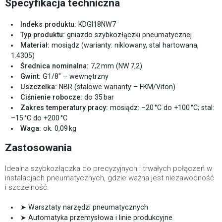
Specyfikacja techniczna
Indeks produktu:
KDGI18NW7
Typ produktu:
gniazdo szybkozłączki pneumatycznej
Materiał:
mosiądz (warianty: niklowany, stal hartowana,
1.4305)
Średnica nominalna:
7,2 mm (NW 7,2)
Gwint:
G1/8″ – wewnętrzny
Uszczelka:
NBR (stalowe warianty – FKM/Viton)
Ciśnienie robocze:
do 35 bar
Zakres temperatury pracy:
mosiądz: –20 °C do +100 °C; stal:
–15 °C do +200 °C
Waga:
ok. 0,09 kg
Zastosowania
Idealna szybkozłączka do precyzyjnych i trwałych połączeń w
instalacjach pneumatycznych, gdzie ważna jest niezawodność
i szczelność.
➤ Warsztaty narzędzi pneumatycznych
➤ Automatyka przemysłowa i linie produkcyjne