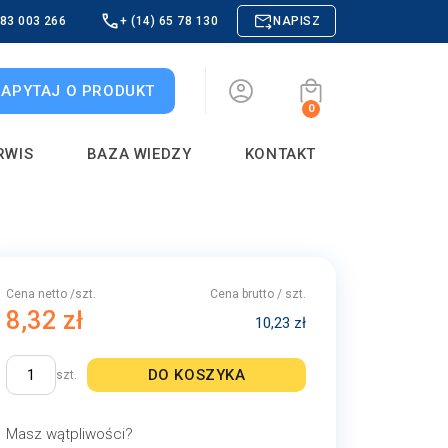
883 003 266
+ (14) 65 78 130
NAPISZ
ZAPYTAJ O PRODUKT
0
RWIS
BAZA WIEDZY
KONTAKT
Cena netto /szt.
Cena brutto / szt.
8,32 zł
10,23 zł
DO KOSZYKA
szt.
Masz wątpliwości?