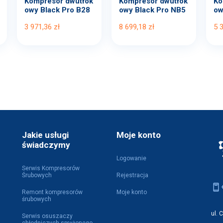
Kompresor dwutłok
Kompresor dwutłok
Ko
owy Black Pro B28
owy Black Pro NB5
ow
00B...
11...
00
3 971,36 zł
8 699,18 zł
5 
Jakie usługi
Moje konto
świadczymy
Logowanie
Serwis Kompresorów
Śrubowych
Rejestracja
Remont kompresorów
Moje konto
śrubowych
ul. 
Serwis osuszaczy
chłodniczych sprężonego