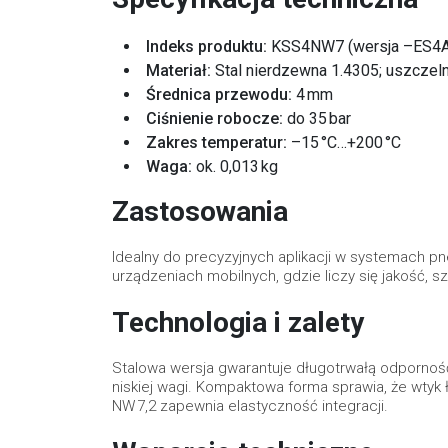
Indeks produktu:
KSS4NW7 (wersja –ES4A d
Materiał:
Stal nierdzewna 1.4305; uszczel
Średnica przewodu:
4 mm
Ciśnienie robocze:
do 35 bar
Zakres temperatur:
–15 °C…+200 °C
Waga:
ok. 0,013 kg
Zastosowania
Idealny do precyzyjnych aplikacji w systemach p
urządzeniach mobilnych, gdzie liczy się jakość, 
Technologia i zalety
Stalowa wersja gwarantuje długotrwałą odpornoś
niskiej wagi. Kompaktowa forma sprawia, że wtyk
NW 7,2 zapewnia elastyczność integracji.