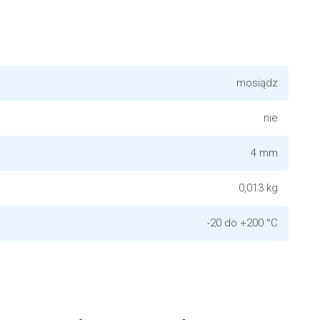
mosiądz
nie
4 mm
0,013 kg
-20 do +200 °C