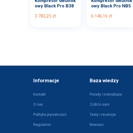
Kompresor dwutłok
Kompresor dwutłok
owy Black Pro B38
owy Black Pro NB5
00B...
11...
3 782,25 zł
6 146,16 zł
Informacje
Baza wiedzy
Kontakt
Porady i instruktaże
O nas
Zrób to sam
Polityka prywatności
Testy i recenzje
Regulamin
Nowości