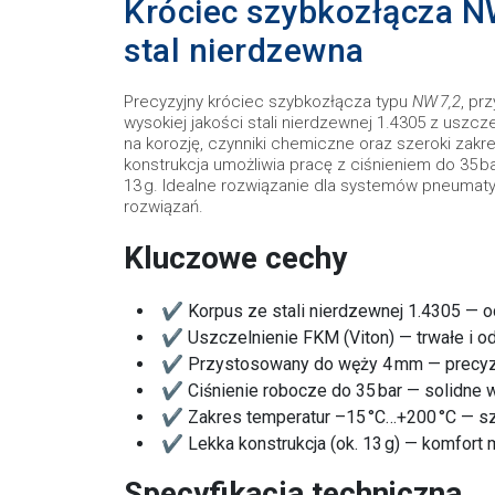
Króciec szybkozłącza N
stal nierdzewna
Precyzyjny króciec szybkozłącza typu
NW 7,2
, pr
wysokiej jakości stali nierdzewnej 1.4305 z uszc
na korozję, czynniki chemiczne oraz szeroki zakre
konstrukcja umożliwia pracę z ciśnieniem do 35 b
13 g. Idealne rozwiązanie dla systemów pneumat
rozwiązań.
Kluczowe cechy
✔ Korpus ze stali nierdzewnej 1.4305 — o
✔ Uszczelnienie FKM (Viton) — trwałe i o
✔ Przystosowany do węży 4 mm — precyz
✔ Ciśnienie robocze do 35 bar — solidne 
✔ Zakres temperatur –15 °C…+200 °C — s
✔ Lekka konstrukcja (ok. 13 g) — komfort 
Specyfikacja techniczna