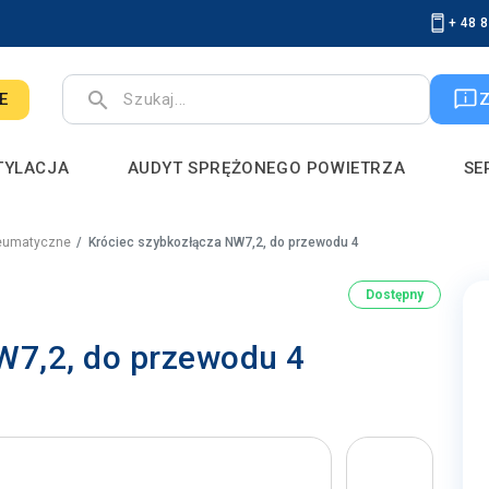
+ 48 
search
E
TYLACJA
AUDYT SPRĘŻONEGO POWIETRZA
SE
eumatyczne
Króciec szybkozłącza NW7,2, do przewodu 4
Dostępny
W7,2, do przewodu 4