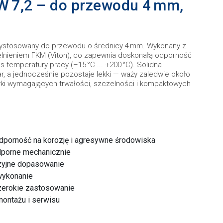
W 7,2 – do przewodu 4 mm,
zystosowany do przewodu o średnicy 4 mm. Wykonany z
zelnieniem FKM (Viton), co zapewnia doskonałą odporność
s temperatury pracy (–15 °C ... +200 °C). Solidna
ar, a jednocześnie pozostaje lekki — waży zaledwie około
yki wymagających trwałości, szczelności i kompaktowych
dporność na korozję i agresywne środowiska
dporne mechanicznie
yjne dopasowanie
wykonanie
zerokie zastosowanie
montażu i serwisu