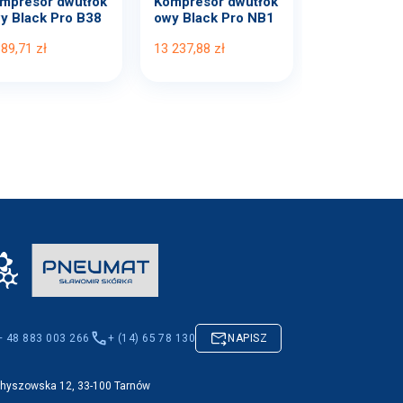
mpresor dwutłok
Kompresor dwutłok
y Black Pro B38
owy Black Pro NB1
B...
0 1...
389,71 zł
13 237,88 zł
+ 48 883 003 266
+ (14) 65 78 130
NAPISZ
Chyszowska 12, 33-100 Tarnów