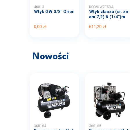
46813
KSS6NW7ESBA
Wtyk GW 3/8" Orion
Wtyk zlacza (sr. zn
am.7,2) 6 (1/4")m
m...
0,00 zł
611,20 zł
Nowości
360104
360105