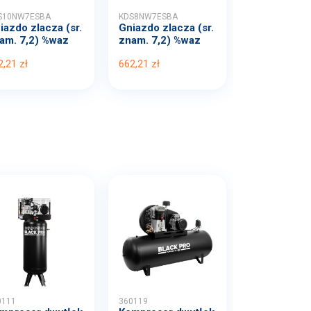
S10NW7ESBA
KDS8NW7ESBA
iazdo zlacza (sr.
Gniazdo zlacza (sr.
am. 7,2) %waz
znam. 7,2) %waz
.
1...
2,21 zł
662,21 zł
0111
360119