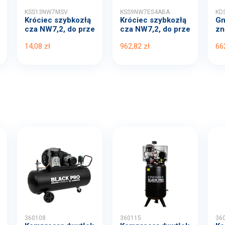
KSS13NW7MSV
KSS9NW7ES4ABA
KD
Króciec szybkozłą
Króciec szybkozłą
Gn
cza NW7,2, do prze
cza NW7,2, do prze
zn
wo...
wo...
1..
14,08 zł
962,82 zł
66
360108
360115
36