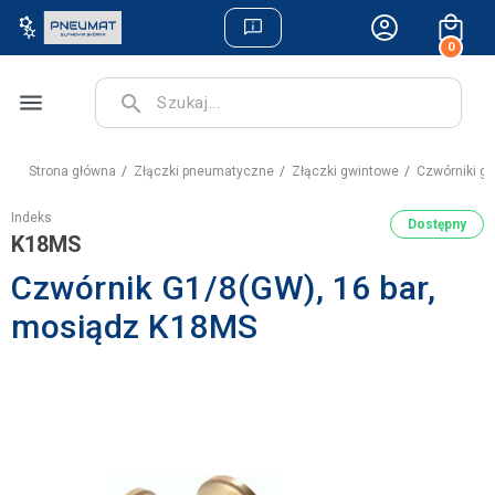
0
menu
search
Strona główna
Złączki pneumatyczne
Złączki gwintowe
Czwórniki g
Indeks
Dostępny
K18MS
Czwórnik G1/8(GW), 16 bar,
mosiądz K18MS